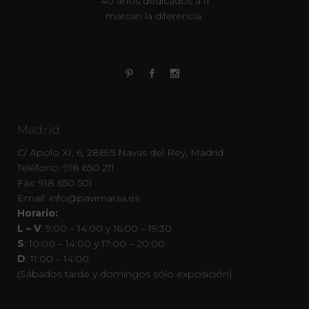
40 años dedicados a ti
marcan la diferencia.
Madrid
C/ Apolo XI, 6, 28695 Navas del Rey, Madrid
Teléfono: 918 650 211
Fax: 918 650 501
Email: info@pavimarsa.es
Horario:
L – V
: 9:00 – 14:00 y 16:00 – 19:30
S
: 10:00 – 14:00 y 17:00 – 20:00
D
: 11:00 – 14:00
(Sábados tarde y domingos sólo exposición)