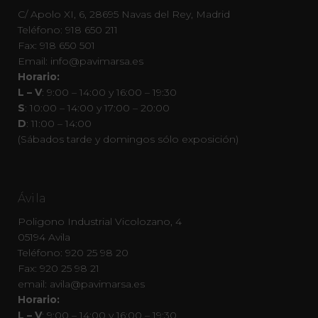
C/ Apolo XI, 6, 28695 Navas del Rey, Madrid
Teléfono: 918 650 211
Fax: 918 650 501
Email: info@pavimarsa.es
Horario:
L – V
: 9:00 – 14:00 y 16:00 – 19:30
S
: 10:00 – 14:00 y 17:00 – 20:00
D
: 11:00 – 14:00
(Sábados tarde y domingos sólo exposición)
Ávila
Poligono Industrial Vicolozano, 4
05194 Avila
Teléfono: 920 25 98 20
Fax: 920 25 98 21
email: avila@pavimarsa.es
Horario:
L – V
: 9:00 – 14:00 y 16:00 – 19:30.