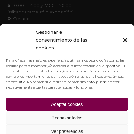
S
: 10:00 – 14:00 y 17:00 – 20:00.
(sábados tarde sólo exposición)
D
: Cerrado
Gestionar el
consentimiento de las
Pavimarsa
cookies
Cocinas Pavimarsa
Visita virtual
Para ofrecer las mejores experiencias, utilizamos tecnologías como las
cookies para almacenar y/o acceder a la información del dispositivo. El
Azulejos en Madrid
consentimiento de estas tecnologías nos permitirá procesar datos
Azulejos para cocina
como el comportamiento de navegación o las identificaciones únicas
Azulejos para baños
en este sitio. No consentir o retirar el consentimiento, puede afectar
Azulejos para exterior
negativamente a ciertas características y funciones.
Azulejos para interior
Legal
Aceptar cookies
Política de privacidad
Rechazar todas
Política de cookies
Aviso legal
Ver preferencias