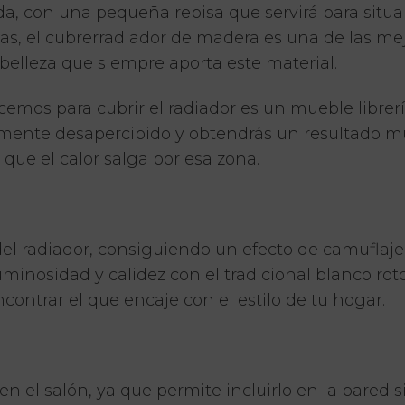
a, con una pequeña repisa que servirá para situa
 dudas, el cubrerradiador de madera es una de las 
 belleza que siempre aporta este material.
mos para cubrir el radiador es un mueble librería
nte desapercibido y obtendrás un resultado muy 
 que el calor salga por esa zona.
 del radiador, consiguiendo un efecto de camuflaje
minosidad y calidez con el tradicional blanco roto.
ontrar el que encaje con el estilo de tu hogar.
 en el salón, ya que permite incluirlo en la pare