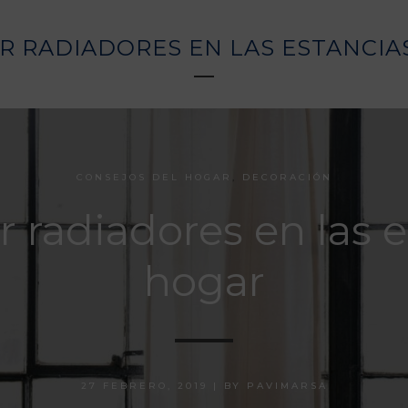
R RADIADORES EN LAS ESTANCIA
CONSEJOS DEL HOGAR
,
DECORACIÓN
 radiadores en las e
hogar
27 FEBRERO, 2019
|
BY
PAVIMARSA