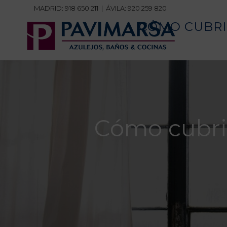
MADRID:
918 650 211
| ÁVILA:
920 259 820
CÓMO CUBRI
Cómo cubrir